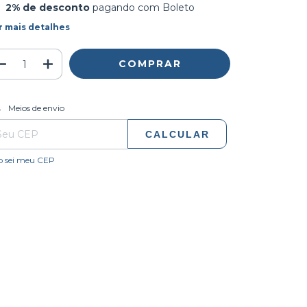
2% de desconto
pagando com Boleto
r mais detalhes
ALTERAR CEP
regas para o CEP:
Meios de envio
CALCULAR
o sei meu CEP