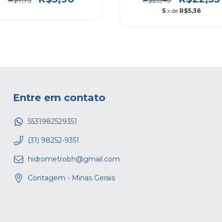
Niple Galvanizado 1/2 "
Niple Galvanizado 1 1/2 
Polegada
Polegada Hexagonal
R$5,90
R$22,35
R$7,75
R$26,40
5
x de
R$5,36
Entre em contato
5531982529351
(31) 98252-9351
hidrometrobh@gmail.com
Contagem - Minas Gerais