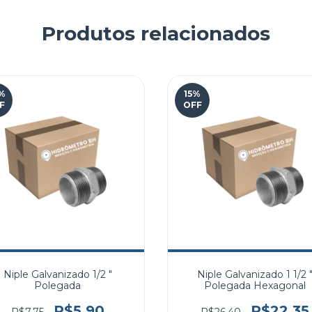
Produtos relacionados
%
15
%
F
OFF