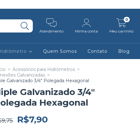
0
Atendimento
Minha conta
Meu carrinho
 Hidrômetro
Quem Somos
Contato
Blog
cio
>
Acessórios para Hidrômetros
>
nexões Galvanizadas
>
ple Galvanizado 3/4" Polegada Hexagonal
iple Galvanizado 3/4"
olegada Hexagonal
R$7,90
$9,75