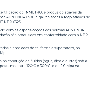
certificação do INMETRO, é produzido através da
orma ABNT NBR 6590 e galvanizadas à fogo através de
NT NBR 6323.
dade com as especificações das normas ABNT NBR
vedação são produzidas em conformidade com a NBR
tadas e ensaiadas de tal forma a suportarem, na
0Mpa.
o na condução de fluidos (água, óleo e outros) sob a
eraturas entre 120ºC e 300ºC, e de 2,0 Mpa na