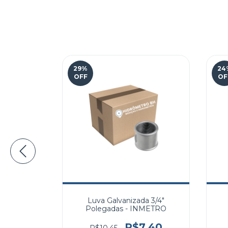
29
%
24
OFF
OF