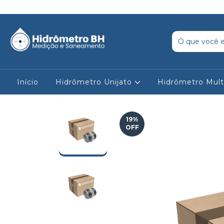
Início
Hidrômetro Unijato
Hidrômetro Mult
19
%
OFF