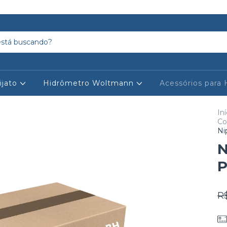
ijato
Hidrômetro Woltmann
Acessórios para
Iní
Co
Ni
N
P
R