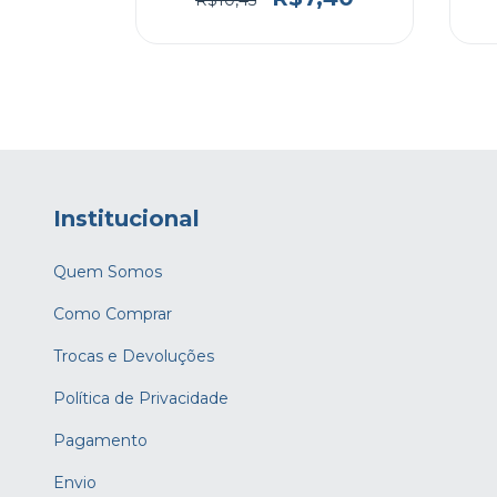
ução
Luva Galvanizada 3/4"
x 1/2 - com
Polegadas - INMETRO
RO
2,10
R$7,40
R$10,45
6
Institucional
Quem Somos
Como Comprar
Trocas e Devoluções
Política de Privacidade