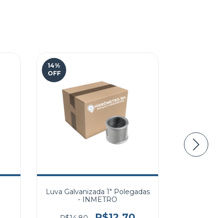
14
%
27
%
OFF
OFF