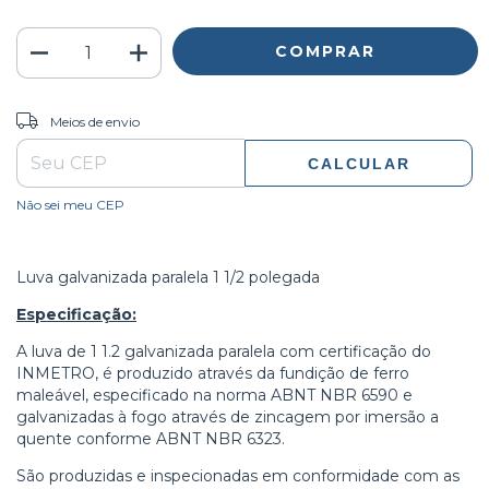
ALTERAR CEP
Entregas para o CEP:
Meios de envio
CALCULAR
Não sei meu CEP
Luva galvanizada paralela 1 1/2 polegada
Especificação:
A luva de 1 1.2 galvanizada paralela com certificação do
INMETRO, é produzido através da fundição de ferro
maleável, especificado na norma ABNT NBR 6590 e
galvanizadas à fogo através de zincagem por imersão a
quente conforme ABNT NBR 6323.
São produzidas e inspecionadas em conformidade com as