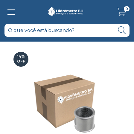
0
14
%
OFF