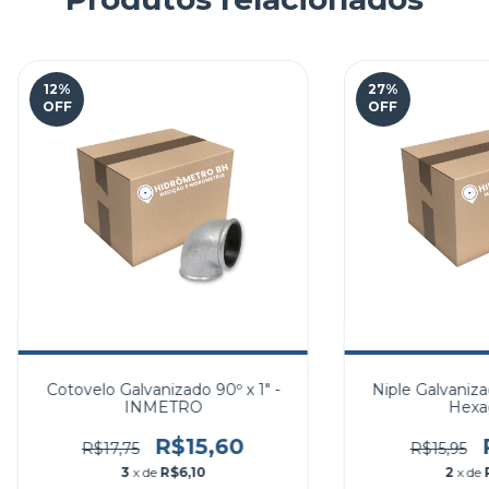
12
%
27
%
OFF
OFF
Cotovelo Galvanizado 90º x 1" -
Niple Galvaniza
INMETRO
Hexa
R$15,60
R$17,75
R$15,95
3
x de
R$6,10
2
x de