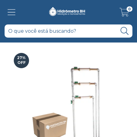
0
27
%
OFF