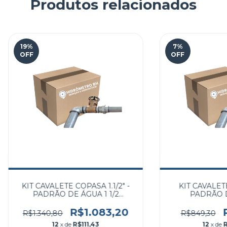
Produtos relacionados
19
%
7
%
OFF
OFF
KIT CAVALETE COPASA 1.1/2" -
KIT CAVALETE
PADRÃO DE ÁGUA 1 1/2
PADRÃO D
POLEGADA
POLE
R$1.083,20
R$1.340,80
R$849,30
12
x de
R$111,43
12
x de