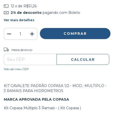
12
x de
R$51,26
2% de desconto
pagando com Boleto
Ver mais detalhes
ALTERAR CEP
Entregas para o CEP:
Meios de envio
CALCULAR
Não sei meu CEP
KIT CAVALETE PADRÃO COPASA 1/2 - MOD.: MULTIPLO -
3 RAMAIS PARA HIDROMETROS
MARCA APROVADA PELA COPASA
Kit Copasa Múltiplo 3 Ramais - ( Kit Copasa )