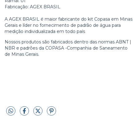
Ramal: 01
Fabricação: AGEX BRASIL
A AGEX BRASIL é maior fabricante do kit Copasa em Minas
Gerais e líder no fornecimento de padrão de água para
medição individualizada em todo país
Nossos produtos são fabricados dentro das normas ABNT |
NBR e padrões da COPASA -Companhia de Saneamento
de Minas Gerais.
kit copasa padrão de água cavalete padrão copasa kit
copasa padrao kit copasa padrão de água cavalete padrão
copasa kit copasa padrao kit copasa padrão de água
cavalete padrão copasa kit copasa padrao onde comprar
padrão copasa em bh comprar padrão de água copasa
fábrica padrao de água fabricante padrão de água copasa