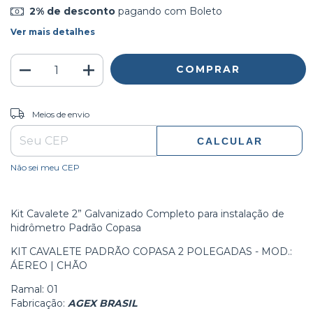
2% de desconto
pagando com Boleto
Ver mais detalhes
ALTERAR CEP
Entregas para o CEP:
Meios de envio
CALCULAR
Não sei meu CEP
Kit Cavalete 2” Galvanizado Completo para instalação de
hidrômetro Padrão Copasa
KIT CAVALETE PADRÃO COPASA 2 POLEGADAS - MOD.:
ÁEREO | CHÃO
Ramal: 01
Fabricação:
AGEX BRASIL