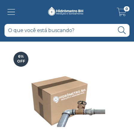
0
6
%
OFF