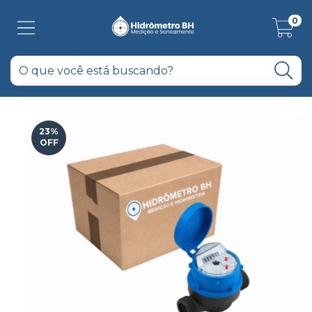
0
23
%
OFF