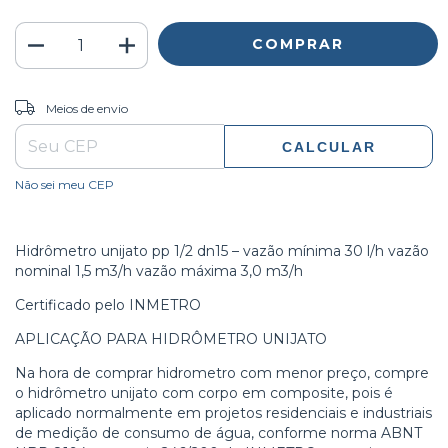
ALTERAR CEP
Entregas para o CEP:
Meios de envio
CALCULAR
Não sei meu CEP
Hidrômetro unijato pp 1/2 dn15 – vazão mínima 30 l/h vazão
nominal 1,5 m3/h vazão máxima 3,0 m3/h
Certificado pelo INMETRO
APLICAÇÃO PARA HIDRÔMETRO UNIJATO
Na hora de comprar hidrometro com menor preço, compre
o hidrômetro unijato com corpo em composite, pois é
aplicado normalmente em projetos residenciais e industriais
de medição de consumo de água, conforme norma ABNT