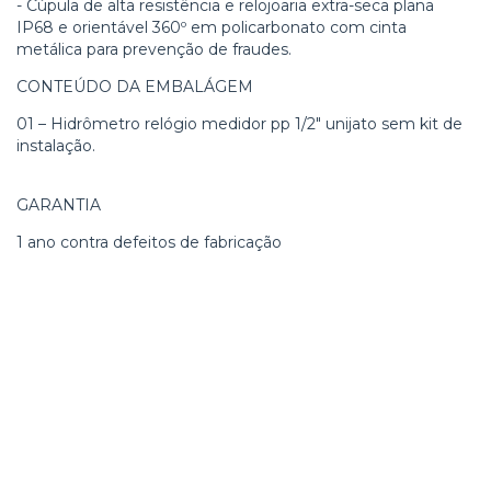
- Cúpula de alta resistência e relojoaria extra-seca plana
IP68 e orientável 360º em policarbonato com cinta
metálica para prevenção de fraudes.
CONTEÚDO DA EMBALÁGEM
01 – Hidrômetro relógio medidor pp 1/2" unijato sem kit de
instalação.
GARANTIA
1 ano contra defeitos de fabricação
hidrometro unijato 3/4 dn 20 , hidrometro composite,
hidrometro de plastico hidrometro de plastico hidrometro
unijato 3/4 dn 20 , hidrometro composite, hidrometro de
plastico relogio medidor unijato monojato hidrometro
unijato 3/4 dn 20 , hidrometro composite, hidrometro de
plastico hidrometro unijato 3/4 dn 20 , hidrometro
composite, hidrometro de plastico hidrometro unijato 3/4
dn 20 , hidrometro composite, hidrometro de plastico
relogio medidor unijato monojato