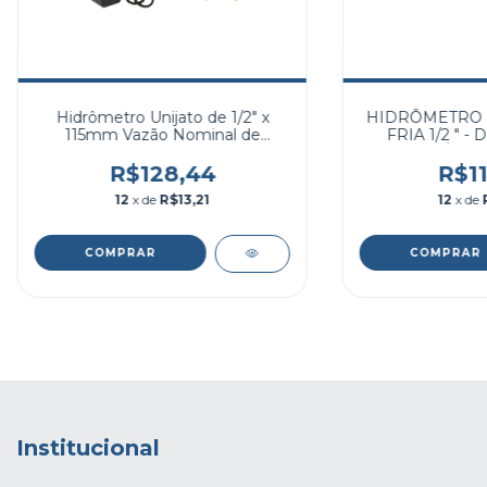
Hidrômetro Unijato de 1/2" x
HIDRÔMETRO 
115mm Vazão Nominal de
FRIA 1/2 " - 
1,5m³/h Vazão Máxima de
MÁXIMA
3,0m³/h com Conexões PP
R$128,44
R$11
Curto
12
x de
R$13,21
12
x de
Institucional